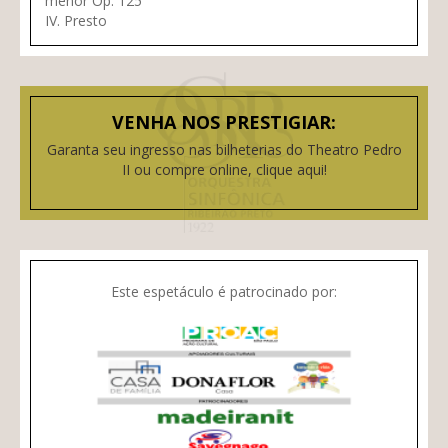
menor Op. 125
IV. Presto
VENHA NOS PRESTIGIAR:
Garanta seu ingresso nas bilheterias do Theatro Pedro
II ou compre online, clique aqui!
Este espetáculo é patrocinado por: