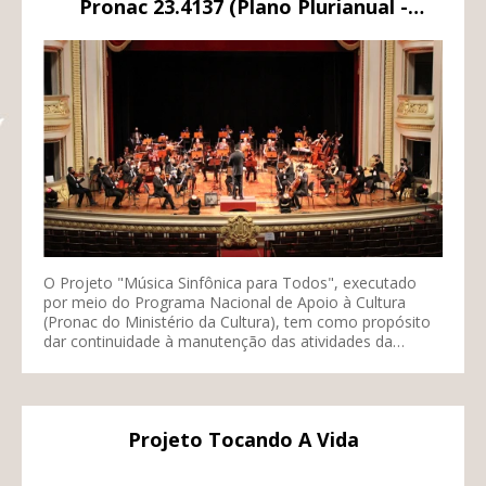
Pronac 23.4137 (Plano Plurianual -
Temporada 2024 a 2026)
O Projeto "Música Sinfônica para Todos", executado
por meio do Programa Nacional de Apoio à Cultura
(Pronac do Ministério da Cultura), tem como propósito
dar continuidade à manutenção das atividades da
Orquestra Sinfônica de Ribeirão Preto, com o intuito de
promover a difusão da música instrumental erudita e
estimular a formação de público. Dessa forma, a
Orquestra Sinfônica tem a intenção de realizar
Projeto Tocando A Vida
apresentações ao longo das temporadas de 2024, 2025
e 2026 em uma série dedicada a uma ampla gama de
públicos, composta pelas seguintes séries: Série