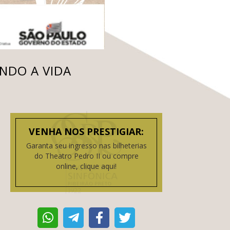
NDO A VIDA
VENHA NOS PRESTIGIAR:
Garanta seu ingresso nas bilheterias
do Theatro Pedro II ou compre
online, clique aqui!