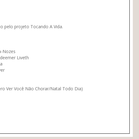
to pelo projeto Tocando A Vida.
a-Nozes
edeemer Liveth
na
yer
o Ver Você Não Chorar/Natal Todo Dia)