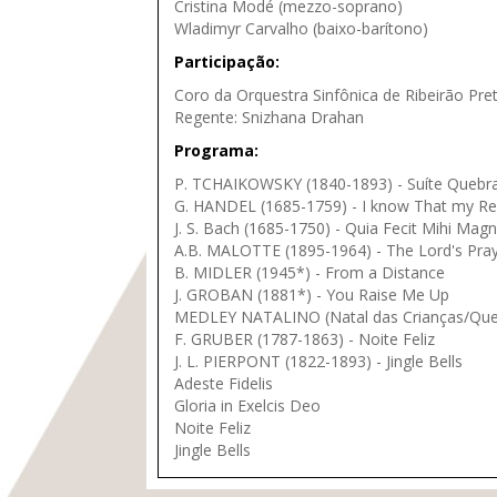
Cristina Modé (mezzo-soprano)
Wladimyr Carvalho (baixo-barítono)
Participação:
Coro da Orquestra Sinfônica de Ribeirão Pre
Regente: Snizhana Drahan
Programa:
P. TCHAIKOWSKY (1840-1893) - Suíte Quebr
G. HANDEL (1685-1759) - I know That my R
J. S. Bach (1685-1750) - Quia Fecit Mihi Mag
A.B. MALOTTE (1895-1964) - The Lord's Pra
B. MIDLER (1945*) - From a Distance
J. GROBAN (1881*) - You Raise Me Up
MEDLEY NATALINO (Natal das Crianças/Quer
F. GRUBER (1787-1863) - Noite Feliz
J. L. PIERPONT (1822-1893) - Jingle Bells
Adeste Fidelis
Gloria in Exelcis Deo
Noite Feliz
Jingle Bells