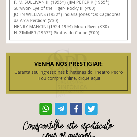
F. M. SULLIVAN III (1955*) /JIM PETERIK (1955*)
Survivor• Eye of the Tiger• Rocky III (4’00)
JOHN WILLIANS (1932*) Indiana Jones “Os Caçadores
da Arca Perdida” (5’30)
HENRY MANCINI (1924-1994) Moon River (3’30)
H. ZIMMER (1957*) Piratas do Caribe (5’00)
VENHA NOS PRESTIGIAR:
Garanta seu ingresso nas bilheterias do Theatro Pedro
II ou compre online, clique aqui!
Compartilhe este espetáculo
com os amigos...