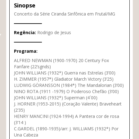
Sinopse
Concerto da Série Ciranda Sinfônica em Frutal/MG
Regência:
Rodrigo de Jesus
Programa:
ALFRED NEWMAN (1900-1970) 20 Century Fox
Fanfare (22’sgnds)
JOHN WILLIANS (1932*) Guerra nas Estrelas (3’00)
H. ZIMMER (1957*) Gladiator March Victory (3’25)
LUDWIG GÖRANSSON (1984*) The Mandalorian (3’00)
NINO ROTA (1911 -1979) O Poderoso Chefão (3’00)
JOHN WILLIANS (1932*) Superman (4´00)
J. HORNER (1953-2015) (Coração Valente) Braveheart
(2’35)
HENRY MANCINI (1924-1994) A Pantera cor de rosa
(3’14 )
C.GARDEL (1890-1935)/arr: J. WILLIAMS (1932*) Por
Una Cabeza