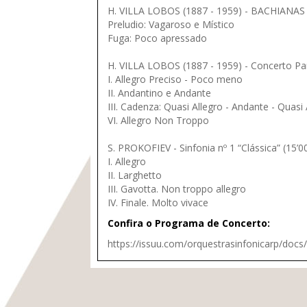
H. VILLA LOBOS (1887 - 1959) - BACHIANAS Br
Preludio: Vagaroso e Místico
Fuga: Poco apressado
H. VILLA LOBOS (1887 - 1959) - Concerto Par
I. Allegro Preciso - Poco meno
II. Andantino e Andante
III. Cadenza: Quasi Allegro - Andante - Quas
VI. Allegro Non Troppo
S. PROKOFIEV - Sinfonia nº 1 “Clássica” (15’0
I. Allegro
II. Larghetto
III. Gavotta. Non troppo allegro
IV. Finale. Molto vivace
Confira o Programa de Concerto:
https://issuu.com/orquestrasinfonicarp/docs