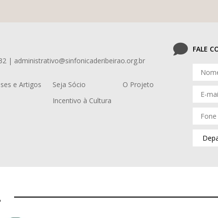
FALE 
32 | administrativo@sinfonicaderibeirao.org.br
ses e Artigos
Seja Sócio
O Projeto
Incentivo à Cultura
A