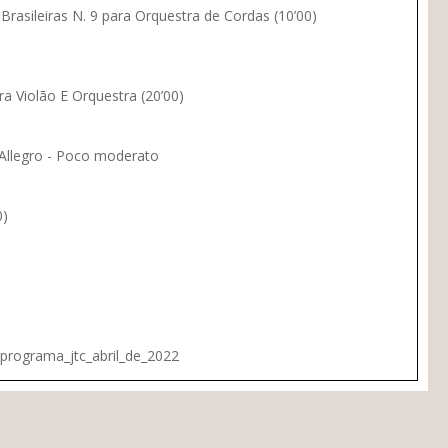
asileiras N. 9 para Orquestra de Cordas (10’00)
a Violão E Orquestra (20’00)
i Allegro - Poco moderato
0)
/programa_jtc_abril_de_2022