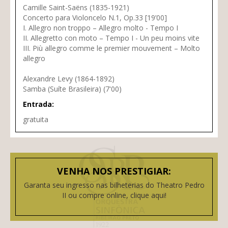
Camille Saint-Saëns (1835-1921)
Concerto para Violoncelo N.1, Op.33 [19’00]
I. Allegro non troppo – Allegro molto - Tempo I
II. Allegretto con moto – Tempo I - Un peu moins vite
III. Più allegro comme le premier mouvement – Molto
allegro
Alexandre Levy (1864-1892)
Samba (Suíte Brasileira) (7'00)
Entrada:
gratuita
VENHA NOS PRESTIGIAR:
Garanta seu ingresso nas bilheterias do Theatro Pedro
II ou compre online, clique aqui!