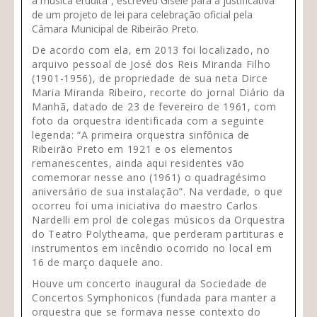
a música erudita”, escreveu Gisele para a justificativa
de um projeto de lei para celebração oficial pela
Câmara Municipal de Ribeirão Preto.
De acordo com ela, em 2013 foi localizado, no
arquivo pessoal de José dos Reis Miranda Filho
(1901-1956), de propriedade de sua neta Dirce
Maria Miranda Ribeiro, recorte do jornal Diário da
Manhã, datado de 23 de fevereiro de 1961, com
foto da orquestra identificada com a seguinte
legenda: “A primeira orquestra sinfônica de
Ribeirão Preto em 1921 e os elementos
remanescentes, ainda aqui residentes vão
comemorar nesse ano (1961) o quadragésimo
aniversário de sua instalação”. Na verdade, o que
ocorreu foi uma iniciativa do maestro Carlos
Nardelli em prol de colegas músicos da Orquestra
do Teatro Polytheama, que perderam partituras e
instrumentos em incêndio ocorrido no local em
16 de março daquele ano.
Houve um concerto inaugural da Sociedade de
Concertos Symphonicos (fundada para manter a
orquestra que se formava nesse contexto do