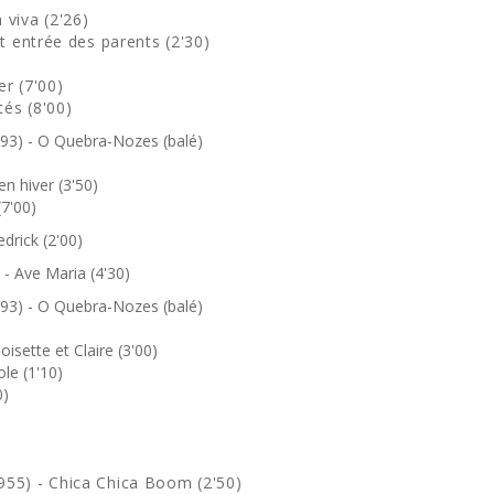
viva (2'26)
t entrée des parents (2'30)
r (7'00)
tés (8'00)
93) - O Quebra-Nozes (balé)
n hiver (3'50)
(7'00)
drick (2'00)
- Ave Maria (4'30)
93) - O Quebra-Nozes (balé)
isette et Claire (3'00)
le (1'10)
0)
55) - Chica Chica Boom (2'50)