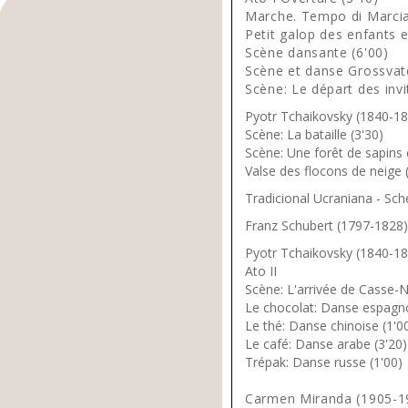
Marche. Tempo di Marcia 
Petit galop des enfants e
Scène dansante (6'00)
Scène et danse Grossvate
Scène: Le départ des invi
Pyotr Tchaikovsky (1840-18
Scène: La bataille (3'30)
Scène: Une forêt de sapins e
Valse des flocons de neige 
Tradicional Ucraniana - Sche
Franz Schubert (1797-1828) 
Pyotr Tchaikovsky (1840-18
Ato II
Scène: L'arrivée de Casse-No
Le chocolat: Danse espagno
Le thé: Danse chinoise (1'0
Le café: Danse arabe (3'20)
Trépak: Danse russe (1'00)
Carmen Miranda (1905-19