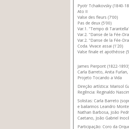
Pyotr Tchaikovsky (1840-18
Ato II
Valse des fleurs (7'00)
Pas de deux (5'00)
Var.1. "Tempo di Tarantella"
Var.2. "Danse de la Fée-Dra
Var.2. "Danse de la Fée-Dra
Coda. Vivace assai (1'20)
Valse finale et apothéose (5
James Pierpont (1822-1893) -
Carla Barreto, Anita Furlan
Projeto Tocando a Vida
Direção artística:
Marisol Ga
Regência:
Reginaldo Nasci
Solistas:
Carla Barreto (sop
e bailarinos Leandro Montes
Nathan Barbosa, João Pedro
Caetano, João Gabriel Inocê
Participação:
Coro da Orques