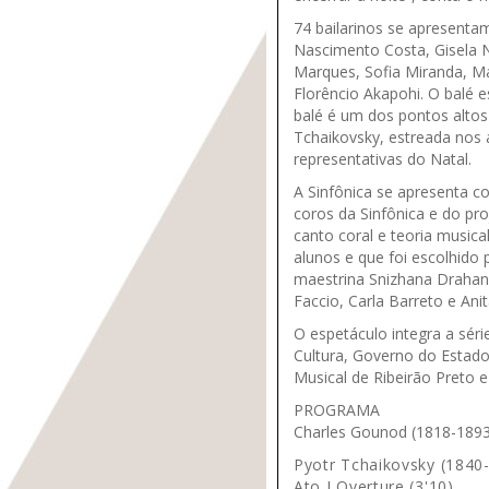
74 bailarinos se apresentam
Nascimento Costa, Gisela N
Marques, Sofia Miranda, Ma
Florêncio Akapohi. O balé 
balé é um dos pontos altos 
Tchaikovsky, estreada nos
representativas do Natal.
A Sinfônica se apresenta co
coros da Sinfônica e do pro
canto coral e teoria musica
alunos e que foi escolhid
maestrina Snizhana Drahan 
Faccio, Carla Barreto e Anit
O espetáculo integra a séri
Cultura, Governo do Estado
Musical de Ribeirão Preto e
PROGRAMA
Charles Gounod (1818-1893) 
Pyotr Tchaikovsky (1840
Ato I Overture (3'10)