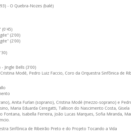
93) - O Quebra-Nozes (balé)
 (0'45)
gée" (2'00)
gée" (2'00)
'30)
 Jingle Bells (3'00)
, Cristina Modé, Pedro Luiz Faccio, Coro da Orquestra Sinfônica de R
llo
mento
rano), Anita Furlan (soprano), Cristina Modé (mezzo-soprano) e Pedro
ino, Maria Eduarda Ceregatti, Tallison do Nascimento Costa, Gisela 
 Fontana, Isabella Ferreira, João Lucas Marques, Sofia Miranda, Ma
ncio.
tra Sinfônica de Ribeirão Preto e do Projeto Tocando a Vida