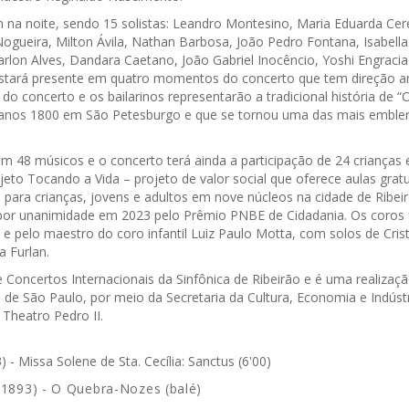
 na noite, sendo 15 solistas: Leandro Montesino, Maria Eduarda Cere
ogueira, Milton Ávila, Nathan Barbosa, João Pedro Fontana, Isabella 
rlon Alves, Dandara Caetano, João Gabriel Inocêncio, Yoshi Engracia
estará presente em quatro momentos do concerto que tem direção artí
do concerto e os bailarinos representarão a tradicional história de
 anos 1800 em São Petesburgo e que se tornou uma das mais emble
m 48 músicos e o concerto terá ainda a participação de 24 crianças e
jeto Tocando a Vida – projeto de valor social que oferece aulas grat
l para crianças, jovens e adultos em nove núcleos na cidade de Ribe
o por unanimidade em 2023 pelo Prêmio PNBE de Cidadania. Os coros
e pelo maestro do coro infantil Luiz Paulo Motta, com solos de Cris
a Furlan.
e Concertos Internacionais da Sinfônica de Ribeirão e é uma realizaçã
 de São Paulo, por meio da Secretaria da Cultura, Economia e Indústr
 Theatro Pedro II.
- Missa Solene de Sta. Cecília: Sanctus (6'00)
-1893) - O Quebra-Nozes (balé)