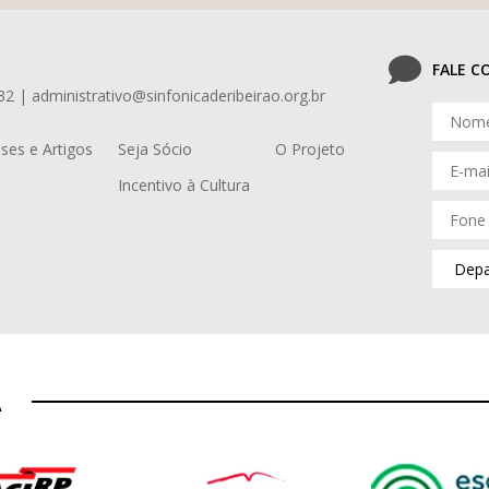
FALE 
32 | administrativo@sinfonicaderibeirao.org.br
ses e Artigos
Seja Sócio
O Projeto
Incentivo à Cultura
A