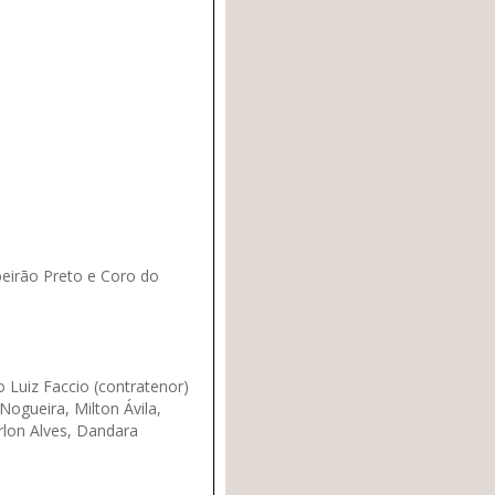
ibeirão Preto e Coro do
 Luiz Faccio (contratenor)
Nogueira, Milton Ávila,
rlon Alves, Dandara