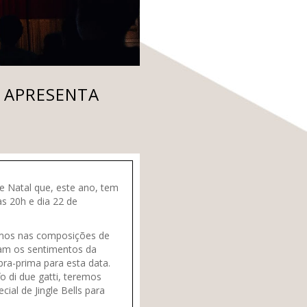
O APRESENTA
e Natal que, este ano, tem
s 20h e dia 22 de
amos nas composições de
cam os sentimentos da
ra-prima para esta data.
o di due gatti, teremos
ial de Jingle Bells para