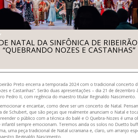
E NATAL DA SINFÔNICA DE RIBEIRÃ
“QUEBRANDO NOZES E CASTANHAS”
ibeirão Preto encerra a temporada 2024 com o tradicional concerto d
s e Castanhas”. Serão duas apresentações – dia 21 de dezembro à
o Pedro II, com regência do maestro titular Reginaldo Nascimento.
 emocionar e encantar, como deve ser um concerto de Natal. Pens
a de Schubert, que são peças que realmente anunciam o Natal e to
reender o público com a técnica do balé e O Quebra-Nozes é uma ob
 e infantil sempre emocionam. Teremos ainda os solos no Duetto buff
 uma peça tradicional de Natal ucraniana e, claro, um arranjo espec
 maestro Reginaldo Nascimento.