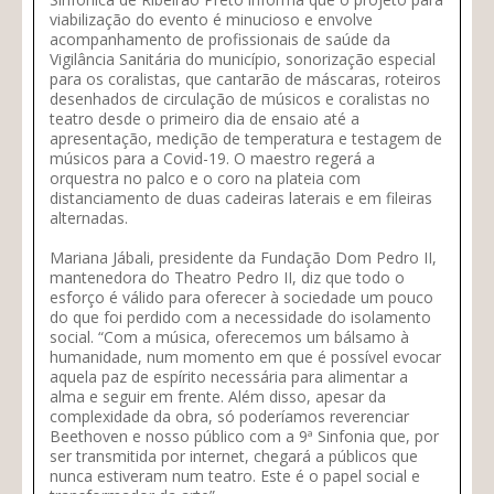
viabilização do evento é minucioso e envolve
acompanhamento de profissionais de saúde da
Vigilância Sanitária do município, sonorização especial
para os coralistas, que cantarão de máscaras, roteiros
desenhados de circulação de músicos e coralistas no
teatro desde o primeiro dia de ensaio até a
apresentação, medição de temperatura e testagem de
músicos para a Covid-19. O maestro regerá a
orquestra no palco e o coro na plateia com
distanciamento de duas cadeiras laterais e em fileiras
alternadas.
Mariana Jábali, presidente da Fundação Dom Pedro II,
mantenedora do Theatro Pedro II, diz que todo o
esforço é válido para oferecer à sociedade um pouco
do que foi perdido com a necessidade do isolamento
social. “Com a música, oferecemos um bálsamo à
humanidade, num momento em que é possível evocar
aquela paz de espírito necessária para alimentar a
alma e seguir em frente. Além disso, apesar da
complexidade da obra, só poderíamos reverenciar
Beethoven e nosso público com a 9ª Sinfonia que, por
ser transmitida por internet, chegará a públicos que
nunca estiveram num teatro. Este é o papel social e