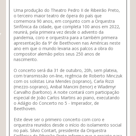
Uma produção do Theatro Pedro II de Ribeirão Preto,
o terceiro maior teatro de ópera do país que
comemora 90 anos, em conjunto com a Orquestra
Sinfônica da cidade, que completa 100 anos em 2022,
reunirá, pela primeira vez desde o advento da
pandemia, coro e orquestra para a também primeira
apresentação da 9ª de Beethoven nas Américas neste
ano em que o mundo levaria aos palcos a obra do
compositor alemão pelos seus 250 anos de
nascimento.
O concerto será dia 31 de outubro, 20h, sem plateia,
com transmissão on-line, regência de Roberto Minczuk
com os solistas Lina Mendes (soprano), Carla Rizzi
(mezzo-soprano), Anibal Mancini (tenor) e Wladimyr
Carvalho (barítono). A noite contará com participação
especial de João Carlos Martins ao piano, executando
o Adágio do Concerto no 5 - Imperador, de
Beethoven.
Este deve ser o primeiro concerto com coro e
orquestra reunidos desde o início do isolamento social
no país. Silvio Contart, presidente da Orquestra
Sinfônica de Ribeirão Preto informa que o projeto para