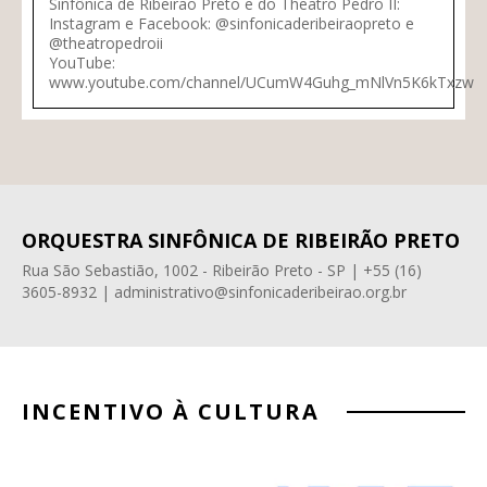
Sinfônica de Ribeirão Preto e do Theatro Pedro II:
Instagram e Facebook: @sinfonicaderibeiraopreto e
@theatropedroii
YouTube:
www.youtube.com/channel/UCumW4Guhg_mNlVn5K6kTxzw
ORQUESTRA SINFÔNICA DE RIBEIRÃO PRETO
Rua São Sebastião, 1002 - Ribeirão Preto - SP | +55 (16)
3605-8932 | administrativo@sinfonicaderibeirao.org.br
INCENTIVO À CULTURA