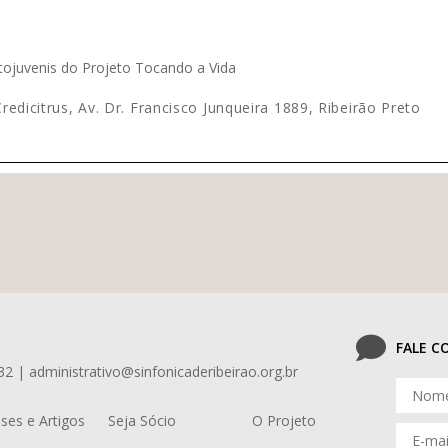
tojuvenis do Projeto Tocando a Vida
h
edicitrus, Av. Dr. Francisco Junqueira 1889, Ribeirão Preto
FALE 
32 | administrativo@sinfonicaderibeirao.org.br
ses e Artigos
Seja Sócio
O Projeto