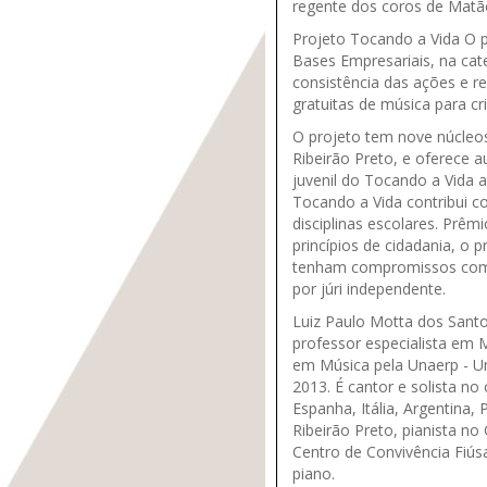
regente dos coros de Matã
Projeto Tocando a Vida O 
Bases Empresariais, na cat
consistência das ações e re
gratuitas de música para cr
O projeto tem nove núcleos
Ribeirão Preto, e oferece au
juvenil do Tocando a Vida 
Tocando a Vida contribui c
disciplinas escolares. Prê
princípios de cidadania, o
tenham compromissos com o
por júri independente.
Luiz Paulo Motta dos Santo
professor especialista em 
em Música pela Unaerp - Un
2013. É cantor e solista n
Espanha, Itália, Argentina, 
Ribeirão Preto, pianista no
Centro de Convivência Fiúsa
piano.