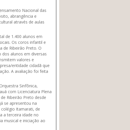
Pensamento Nacional das
sito, abrangência e
ultural através de aulas
tal de 1.400 alunos em
cais. Os coros infantil e
 de Ribeirão Preto. O
o dos alunos em diversas
ansmitem valores e
mpresa/entidade cidadã que
o. A avaliação foi feita
Orquestra Sinfônica,
Mauá com Licenciatura Plena
 de Ribeirão Preto desde
 já se apresentou na
 colégio Itamarati, de
a a terceira idade no
ia musical e iniciação ao