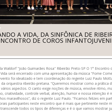
NDO A VIDA, DA SINFÔNICA DE RIBE
ENCONTRO DE COROS INFANTOJUVENI
ola Waldorf "João Guimarães Rosa" Ribeirão Preto-SP O 1° Encontro 
Vida será encerrado com uma apresentação da música “Fome Come”
evento foi idealizado e tem coordenação do regente Luiz Paulo Mott
nil da orquestra ribeirão-pretana. “Queremos mostrar como a prática d
b vários aspectos. O canto exige noções de música, envolve ritmo, m
ão, criatividade, controle verbal, atenção, humor e nossa intenção é
hos maravilhosos”, diz o regente Luiz Paulo. “Ficamos felizes em par
is participantes neste encontro que é mais que pertinente neste m
transcende todos os tipos de diferenças e é o que vamos mostrar ju