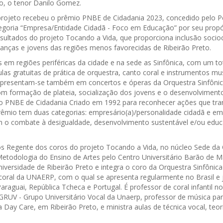
o, o tenor Danilo Gomez.
projeto recebeu o prêmio PNBE de Cidadania 2023, concedido pelo 
egoria “Empresa/Entidade Cidadã - Foco em Educação” por seu propó
sultados do projeto Tocando a Vida, que proporciona inclusão socioc
ianças e jovens das regiões menos favorecidas de Ribeirão Preto.
 em regiões periféricas da cidade e na sede as Sinfônica, com um to
las gratuitas de prática de orquestra, canto coral e instrumentos musi
apresentam-se também em concertos e óperas da Orquestra Sinfônica
om formação de plateia, socialização dos jovens e o desenvolviment
mio PNBE de Cidadania Criado em 1992 para reconhecer ações que tr
 prêmio tem duas categorias: empresário(a)/personalidade cidadã e e
 combate à desigualdade, desenvolvimento sustentável e/ou educaçã
s Regente dos coros do projeto Tocando a Vida, no núcleo Sede da 
Metodologia do Ensino de Artes pelo Centro Universitário Barão de 
iversidade de Ribeirão Preto e integra o coro da Orquestra Sinfônica
o coral da UNAERP, com o qual se apresenta regularmente no Brasil e
Paraguai, República Tcheca e Portugal. É professor de coral infantil no
 GRUV - Grupo Universitário Vocal da Unaerp, professor de música par
 Day Care, em Ribeirão Preto, e ministra aulas de técnica vocal, teor