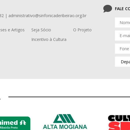
FALE 
32 | administrativo@sinfonicaderibeirao.org.br
ses e Artigos
Seja Sócio
O Projeto
Incentivo à Cultura
A