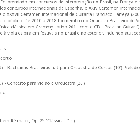
 Foi premiado em concursos de interpretação no Brasil, na França e
dos concursos internacionais da Espanha, o XXIV Certamen Internacio
e o XXXVII Certamen Internacional de Guitarra Francisco Tárrega (20
o público. De 2010 a 2018 foi membro do Quarteto Brasileiro de Vi
ica clássica em Grammy Latino 2011 com o CD - Brazilian Guitar Qua
e à viola caipira em festivais no Brasil e no exterior, incluindo atuaçõ
ais
certo
- Bachianas Brasileiras n. 9 para Orquestra de Cordas (10’) Prelúdio
 - Concerto para Violão e Orquestra (20’)
eno
1 em Ré maior, Op. 25 “Clássica” (15’)