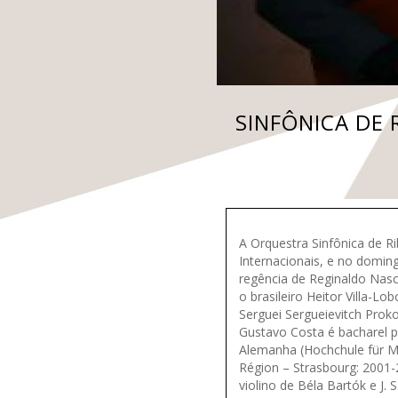
SINFÔNICA DE
A Orquestra Sinfônica de Ri
Internacionais, e no domin
regência de Reginaldo Nas
o brasileiro Heitor Villa-L
Serguei Sergueievitch Prok
Gustavo Costa é bacharel p
Alemanha (Hochchule für M
Région – Strasbourg: 2001-
violino de Béla Bartók e J