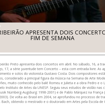
 RIBEIRÃO APRESENTA DOIS CONCERT
FIM DE SEMANA
beirão Preto apresenta dois concertos em abril. No sábado, 16, a tra
go, 17, a série juventude tem Concerto – esta com entrada livre. As 
cimento e solos do violonista Gustavo Costa. Dois compositores es
obos, considerado a principal figura da música na Semana de Arte Mod
ofiev, muito conhecido pelo balé Romeu e Julieta e a obra Pedro e o
elo Instituto de Artes da UNESP. Seguiu seus estudos de violão nas c
usik Nürnberg-Augsburg: 1998-2001) e de Pablo Márquez na França (
2003). De volta ao Brasil em 2004, se aprofundou no processo de tra
. S. Bach, obtendo o mestrado e o doutorado em Artes pela Escola d