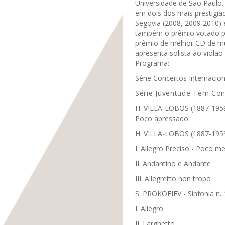
Universidade de São Paulo.
em dois dos mais prestigia
Segovia (2008, 2009 2010) 
também o prêmio votado pel
prêmio de melhor CD de mús
apresenta solista ao violão 
Programa:
Série Concertos Internacion
Série Juventude Tem Con
H. VILLA-LOBOS (1887-1959) 
Poco apressado
H. VILLA-LOBOS (1887-1959)
I. Allegro Preciso - Poco m
II. Andantino e Andante
III. Allegretto non tropo
S. PROKOFIEV - Sinfonia n. 
I. Allegro
II. Larghetto