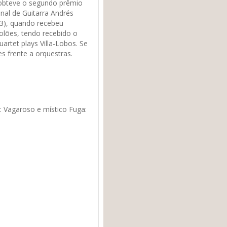
 obteve o segundo prêmio
nal de Guitarra Andrés
03), quando recebeu
olões, tendo recebido o
rtet plays Villa-Lobos. Se
es frente a orquestras.
: Vagaroso e místico Fuga: