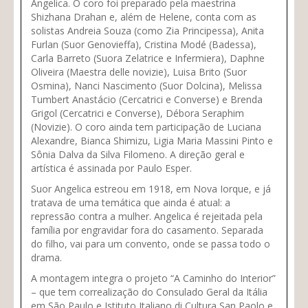
Angelica. O coro foi preparado pela maestrina
Shizhana Drahan e, além de Helene, conta com as
solistas Andreia Souza (como Zia Principessa), Anita
Furlan (Suor Genovieffa), Cristina Modé (Badessa),
Carla Barreto (Suora Zelatrice e Infermiera), Daphne
Oliveira (Maestra delle novizie), Luisa Brito (Suor
Osmina), Nanci Nascimento (Suor Dolcina), Melissa
Tumbert Anastácio (Cercatrici e Converse) e Brenda
Grigol (Cercatrici e Converse), Débora Seraphim
(Novizie). O coro ainda tem participação de Luciana
Alexandre, Bianca Shimizu, Ligia Maria Massini Pinto e
Sônia Dalva da Silva Filomeno. A direção geral e
artística é assinada por Paulo Esper.
Suor Angelica estreou em 1918, em Nova Iorque, e já
tratava de uma temática que ainda é atual: a
repressão contra a mulher. Angelica é rejeitada pela
família por engravidar fora do casamento. Separada
do filho, vai para um convento, onde se passa todo o
drama.
A montagem integra o projeto “A Caminho do Interior”
– que tem correalização do Consulado Geral da Itália
em São Paulo e Istituto Italiano di Cultura San Paolo e