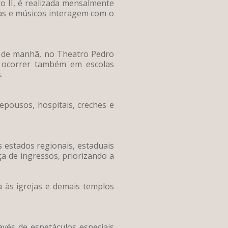
 II, é realizada mensalmente
as e músicos interagem com o
s de manhã, no Theatro Pedro
o ocorrer também em escolas
.
epousos, hospitais, creches e
s estados regionais, estaduais
ça de ingressos, priorizando a
a às igrejas e demais templos
avés de espetáculos especiais